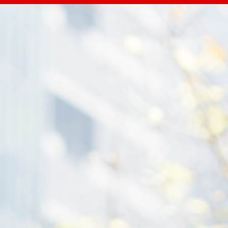
RECRUITING
募集要項
COMPANY
WORKS
ENVIRONMENT
FAQ
RECRUITING